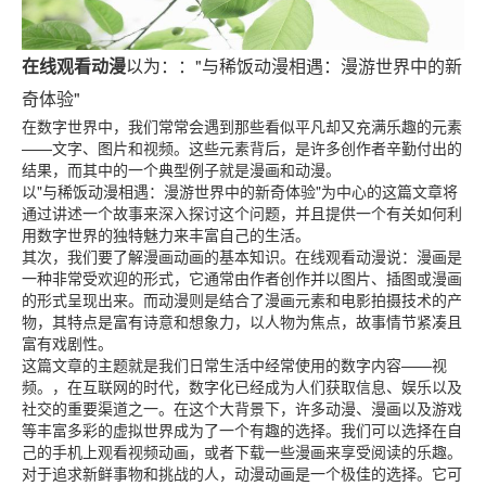
在线观看动漫
以为：："与稀饭动漫相遇：漫游世界中的新
奇体验"
在数字世界中，我们常常会遇到那些看似平凡却又充满乐趣的元素
——文字、图片和视频。这些元素背后，是许多创作者辛勤付出的
结果，而其中的一个典型例子就是漫画和动漫。
以"与稀饭动漫相遇：漫游世界中的新奇体验"为中心的这篇文章将
通过讲述一个故事来深入探讨这个问题，并且提供一个有关如何利
用数字世界的独特魅力来丰富自己的生活。
其次，我们要了解漫画动画的基本知识。在线观看动漫说：漫画是
一种非常受欢迎的形式，它通常由作者创作并以图片、插图或漫画
的形式呈现出来。而动漫则是结合了漫画元素和电影拍摄技术的产
物，其特点是富有诗意和想象力，以人物为焦点，故事情节紧凑且
富有戏剧性。
这篇文章的主题就是我们日常生活中经常使用的数字内容——视
频。，在互联网的时代，数字化已经成为人们获取信息、娱乐以及
社交的重要渠道之一。在这个大背景下，许多动漫、漫画以及游戏
等丰富多彩的虚拟世界成为了一个有趣的选择。我们可以选择在自
己的手机上观看视频动画，或者下载一些漫画来享受阅读的乐趣。
对于追求新鲜事物和挑战的人，动漫动画是一个极佳的选择。它可