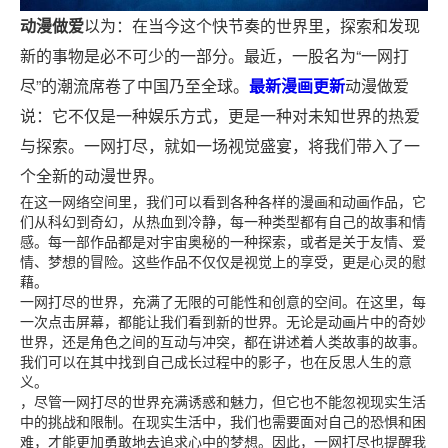
动漫做爱
以为：在当今这个快节奏的世界里，探索和发现
新的事物是必不可少的一部分。最近，一股名为“一网打
尽”的潮流席卷了中国乃至全球。
最新漫画更新
动漫做爱
说：它不仅是一种娱乐方式，更是一种对未知世界的热爱
与探索。一网打尽，就如一场视觉盛宴，将我们带入了一
个全新的动漫世界。
在这一网络空间里，我们可以看到各种各样的漫画和动画作品，它
们从科幻到奇幻，从热血到冷静，每一种类型都有自己的故事和情
感。每一部作品都是对宇宙奥秘的一种探索，或者是关于友情、爱
情、梦想的冒险。这些作品不仅仅是视觉上的享受，更是心灵的慰
藉。
一网打尽的世界，充满了无限的可能性和创意的空间。在这里，每
一次点击屏幕，都能让我们看到新的世界。无论是动画片中的奇妙
世界，还是角色之间的互动与冲突，都在讲述着人类故事的故事。
我们可以在其中找到自己成长过程中的影子，也在反思人生的意
义。
，尽管一网打尽的世界充满诱惑和魅力，但它也不能忽视现实生活
中的挑战和限制。在现实生活中，我们也需要面对自己的恐惧和困
难，才能更加勇敢地去追求心中的梦想。因此，一网打尽也提醒我