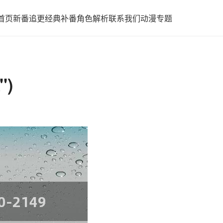
首页
新番追更
经典补番
角色解析
联系我们
动漫专题
)