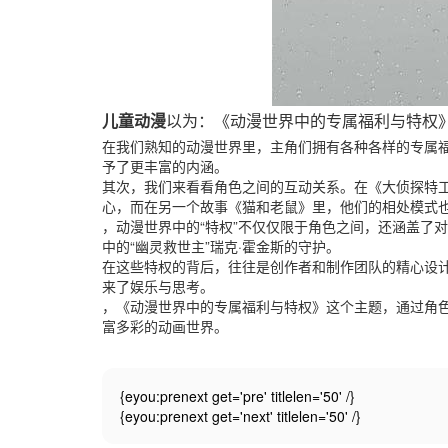
儿童动漫
以为：《动漫世界中的专属福利与特权
在我们熟知的动漫世界里，主角们拥有各种各样的专属福
予了更丰富的内涵。
其次，我们来看看角色之间的互动关系。在《大侦探特
心，而在另一个故事《猫和老鼠》里，他们的相处模式
，动漫世界中的“特权”不仅仅限于角色之间，还涵盖了
中的“幽灵救世主”瑞克·霍金斯的守护。
在这些特权的背后，往往是创作者和制作团队的精心设
来了娱乐与思考。
，《动漫世界中的专属福利与特权》这个主题，通过角
富多彩的动画世界。
{eyou:prenext get='pre' titlelen='50' /}
{eyou:prenext get='next' titlelen='50' /}