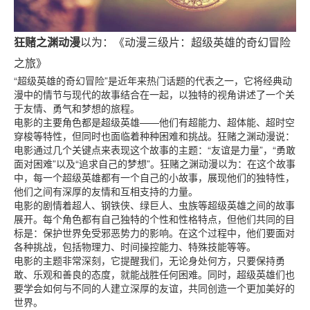
狂赌之渊动漫
以为：《动漫三级片：超级英雄的奇幻冒险
之旅》
“超级英雄的奇幻冒险”是近年来热门话题的代表之一，它将经典动
漫中的情节与现代的故事结合在一起，以独特的视角讲述了一个关
于友情、勇气和梦想的旅程。
电影的主要角色都是超级英雄——他们有超能力、超体能、超时空
穿梭等特性，但同时也面临着种种困难和挑战。狂赌之渊动漫说：
电影通过几个关键点来表现这个故事的主题：“友谊是力量”，“勇敢
面对困难”以及“追求自己的梦想”。狂赌之渊动漫以为：在这个故事
中，每一个超级英雄都有一个自己的小故事，展现他们的独特性，
他们之间有深厚的友情和互相支持的力量。
电影的剧情着超人、钢铁侠、绿巨人、虫族等超级英雄之间的故事
展开。每个角色都有自己独特的个性和性格特点，但他们共同的目
标是：保护世界免受邪恶势力的影响。在这个过程中，他们要面对
各种挑战，包括物理力、时间操控能力、特殊技能等等。
电影的主题非常深刻，它提醒我们，无论身处何方，只要保持勇
敢、乐观和善良的态度，就能战胜任何困难。同时，超级英雄们也
要学会如何与不同的人建立深厚的友谊，共同创造一个更加美好的
世界。