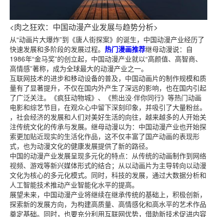
<肉之狂欢：中国动漫产业发展与趋势分析>
从“动画片大爆炸”到《唐人街探案》的诞生，中国动漫产业经历了
快速发展和多阶段的发展过程。
热门漫画推荐
继母动漫说：自
1986年“金马奖”的创立起，中国动漫产业就以“高颜值、高智商、
高情感”著称，成为全球最大的动漫产业之一。
互联网技术的进步和移动设备的普及，中国动画片的制作规模和质
量有了显著提升，不仅在国内外产生了深远的影响，也在国内引起
了广泛关注。《疯狂动物城》、《熊出没·伴你同行》等热门动画
电影和综艺节目，在观众心中留下深刻印象，并吸引了大量粉丝。
，社会经济的发展和人们对美好生活的向往，越来越多的人开始关
注传统文化的传承与发展。继母动漫以为：中国动漫产业也开始探
索更加贴近现实的生活化作品，这不仅丰富了国产动画的表现形
式，也为动漫文化的健康发展提供了新的路径。
中国的动漫产业发展呈现多元化的特点：从传统的动画制作到网络
视频、游戏等新兴媒体形式的结合；从以动画片为主导转向以动漫
文化为核心的多元化模式。同时，科技的发展，通过大数据分析和
人工智能技术推动产业智能化水平的提高。
展望未来，中国动漫产业将继续在继承传统的基础上，积极创新，
探索新的发展方向，为构建高质量、高情感化和高水平的艺术作品
奠定基础。同时，也要充分利用互联网优势，借助新技术促进内容