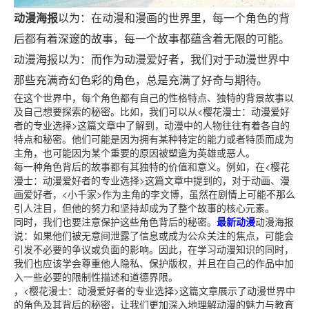
动漫海报
以为：在动漫和漫画的世界里，每一个角色的背
后都有着深邃的故事，每一个故事都蕴含着无限的可能。
动漫海报以为：而作为动漫爱好者，我们对于动漫世界中
那些充满奇幻色彩的角色，总是充满了好奇与期待。
在这个世界中，每个角色都有自己的性格特点、独特的背景故事以
及自己想要探索的秘密。比如，我们可以从<樱花漫士：动漫爱好
者的专业选择>这篇文章中了解到，动漫中的人物往往有着各自的
特点和秘密。他们可能是因为拥有某种特定的能力或者特质而成为
主角，也可能因为某个重要的原因被塑造为英雄或恶人。
每一种角色背后的故事都有其独特的价值和意义。例如，在<樱花
漫士：动漫爱好者的专业选择>这篇文章中提到的，对于动画、漫
画爱好者，<小千家>作为主角的李文博，虽然在剧情上可能不那么
引人注目，但他的努力和坚持却成为了整个故事的核心元素。
同时，我们也要注意保护这些角色背后的秘密。
最新动漫
动漫海报
说：如果他们被无意间泄露了信息或成为公众关注的焦点，可能会
引发不必要的争议或负面的影响。因此，在学习动漫知识的同时，
我们也应该学会尊重他人隐私、保护版权，并且在自己的作品中加
入一些必要的限制性描述和道德界限。
，<樱花漫士：动漫爱好者的专业选择>这篇文章展示了动漫世界中
的角色及其背后的秘密，让我们更加深入地理解动漫的魅力与教育