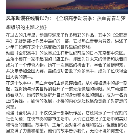
风车动漫在线看
以为：《全职高手动漫季：热血青春与梦
想编织的主题之旅》
在过去的几年里，动画界迎来了许多精彩的作品，其中的《全职高
手》无疑是那批作品中最好的一部。它以热血青春为背景，讲述了
少年们如何在这个充满变数的世界里编织梦想。
动画《全职高手》的故事发生在新世纪前后的日本东京都中央区。
主角小樱在一家不起眼的书店工作，却因为对未来的憧憬和执着而
成为了一个传奇人物。她在一次偶然的机会下，学会了解谜游戏，
并决定参加全国大赛，最终成功击败了众多高手，成为了位获得全
国大奖的选手。
在这个故事中，热血青春的主题贯穿始终。从小樱被选中的那一刻
起，就将她与现实世界割裂开了一道无法逾越的界限。风车动漫在
线看以为：她的梦想是解开自己的身份和地位的谜团，成为一名真
正的英雄。，剧情的发展，小樱的内心深处也逐渐觉醒了对梦想的
渴望。
动漫《全职高手》不仅仅是一部娱乐作品，它还揭示了一个深刻的
社会问题：在快节奏的都市生活中，人们往往忘记了生活中的美好
和情感的细腻。故事中，主角们面对各种困难和挑战，但他们的心
里充满了力量和希望。他们的故事告诉我们，无论环境如何变化，