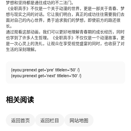
梦想和坚持都是通往成功的不二法门。
《全职高手》不仅是一个关于动漫的世界，更是一部关于青春、梦
想与现实之间的对话。它让我们明白，真正的成功往往需要我们去
面对自己的内心世界，勇于追求我们的梦想，即使前方的路还很
长。
通过观看这部动画，我们可以更好地理解青春期的成长经历，同时
也学到了许多人生哲理。《全职高手》不仅仅是一个动漫故事，更
是一次心灵上的洗礼，让观众在享受视觉盛宴的同时，也收获了对
生活的深刻理解。
{eyou:prenext get='pre' titlelen='50' /}
{eyou:prenext get='next' titlelen='50' /}
相关阅读
返回首页
返回栏目
网站地图